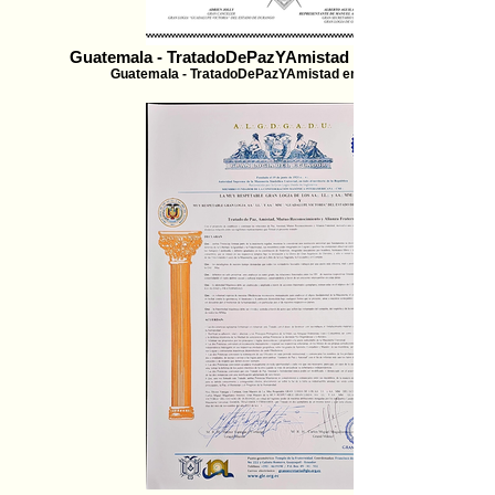
Guatemala - TratadoDePazYAmistad entre GLG y GLG
Guatemala - TratadoDePazYAmistad entre GLG y GLGV