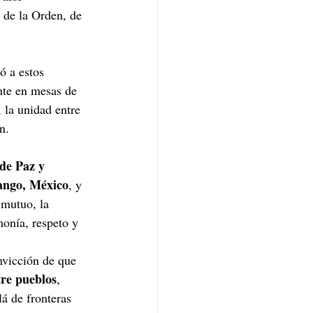
o de la Orden, de 
ó a estos 
nte en mesas de 
 la unidad entre 
n.
de Paz y 
ango, México
, y 
 mutuo, la 
onía, respeto y 
nvicción de que 
tre pueblos
, 
á de fronteras 