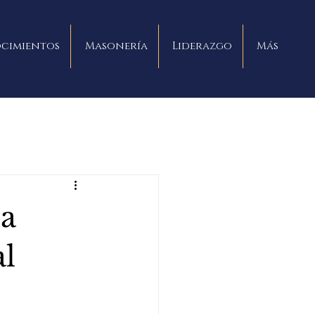
cimientos
Masonería
Liderazgo
Más
la
l