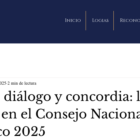
Inicio
Logias
Recono
2025
2 min de lectura
 diálogo y concordia: 
n el Consejo Naciona
co 2025