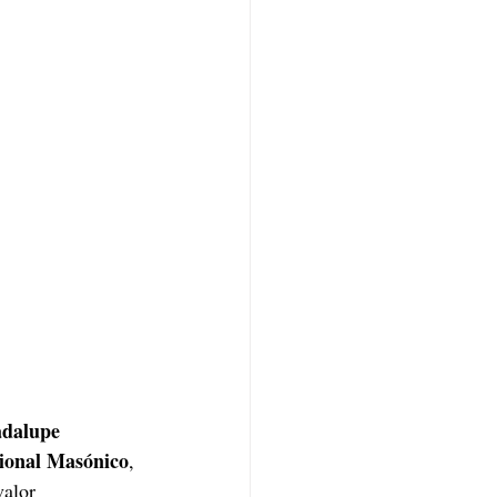
dalupe 
ional Masónico
, 
valor 