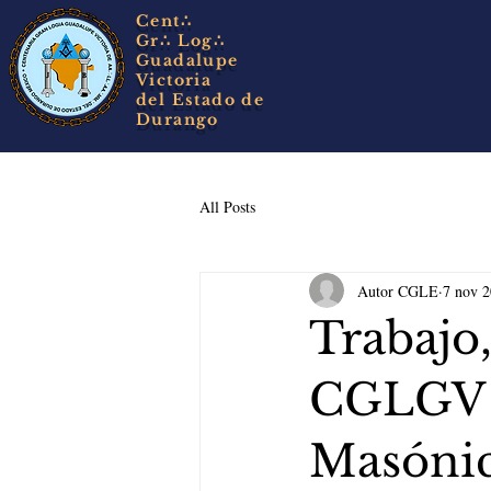
Cent∴
Gr∴
Log∴
Guadalupe
Victoria
del Estado de
Durango
All Posts
Autor CGLE
7 nov 
Trabajo,
CGLGV e
Masóni