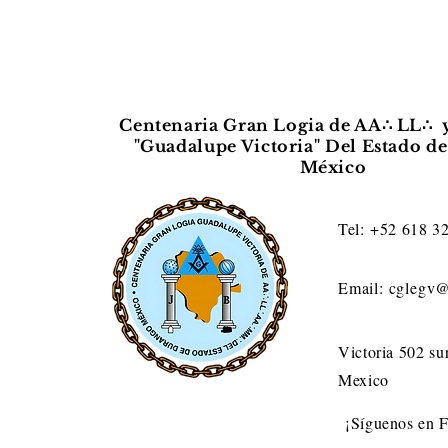
Armando Nadim
González Zaffa
Centenaria Gran Logia de AA∴ LL∴
"Guadalupe Victoria" Del Estado d
México
Tel: +52 618 3
Email:
cglegv
Victoria 502 su
Mexico
¡Síguenos en 