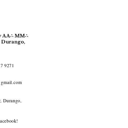
Concurso Anual de
luz:
Oratoria “Sentimiento
sols
Juarista” 2026
ori
 y AA∴ MM∴
e Durango,
27 9271
@gmail.com
r, Durango,
Facebook!