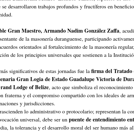
e se desarrollaron trabajos profundos y fructíferos en benefici
nidad.
ble Gran Maestro, Armando Nadim González Zaffa
, acudi
sentante de la masonería duranguense, participando activame
acuerdos orientados al fortalecimiento de la masonería regular,
ción de los principios universales que sostienen a la Institució
firma del Tratado 
s significativos de estas jornadas fue la 
enaria Gran Logia de Estado Guadalupe Victoria de Dur
rand Lodge of Belize
, acto que simboliza el reconocimiento
n fraterna y el compromiso compartido con los ideales de arm
naciones y jurisdicciones.
rascienden lo administrativo o protocolario; representan la co
puente de entendimiento en
 vocación universal, debe ser un 
ia, la tolerancia y el desarrollo moral del ser humano más all